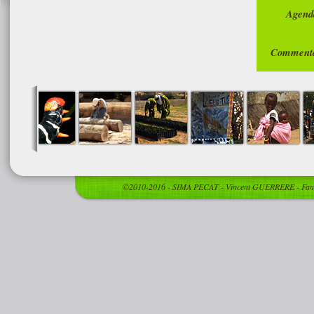
Agend
Commenta
©2010-2016 - SIMA PECAT - Vincent GUERRERE - Fann