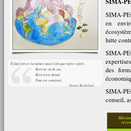
SIMA-PECA
SIMA-PECA
en envir
écosystème
lutte con
SIMA-PEC
expertises
Il faut forcer la nature aussi loin que notre esprit,
des form
Rien ne va de soi,
Rien n'est donné,
économique
Tout est construit.
Gaston Bachelard
SIMA-PEC
conseil, a
Missio
récen