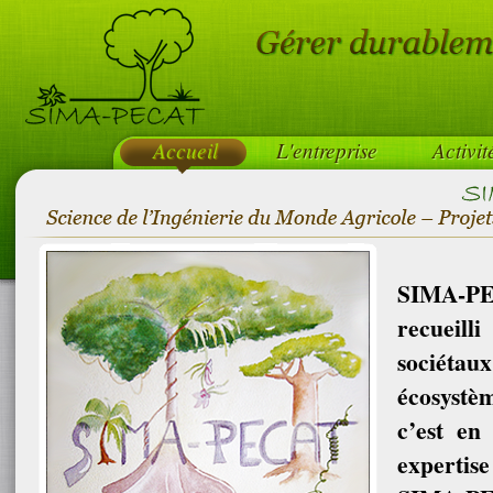
Accueil
L'entreprise
Activit
SIMA-PEC
recueill
sociétaux 
écosystè
c’est en
expertis